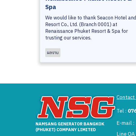
Spa
We would like to thank Seacon Hotel an
Resort Co., Ltd. (Branch 0001) at
Renaissance Phuket Resort & Spa for
trusting our services.
ผลงาน
Contact
Tel :
07
E-mail 
NAMSANG GENERATOR BANGKOK
(PHUKET) COMPANY LIMITED
Line OA