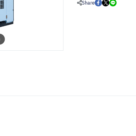
Share
m