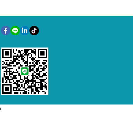
@namsangnsg
d