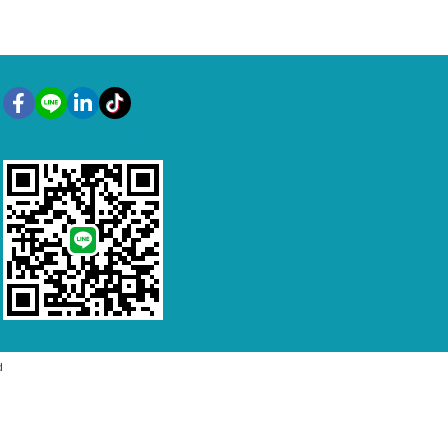
@namsangnsg
d