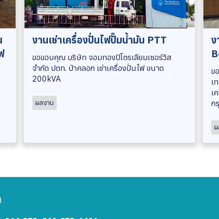
น
งานเช่าเครื่องปั่นไฟปั๊มน้ำมัน PTT
ง
ไฟ
B
ขอขอบคุณ บริษัท จอมทองปิโตรเลียมเซอร์วิส
จำกัด ปตท. ป่าคลอก เช่าเครื่องปั่นไฟ ขนาด
ขอ
200kVA
เท
เค
ผลงาน
กร
ผ
า