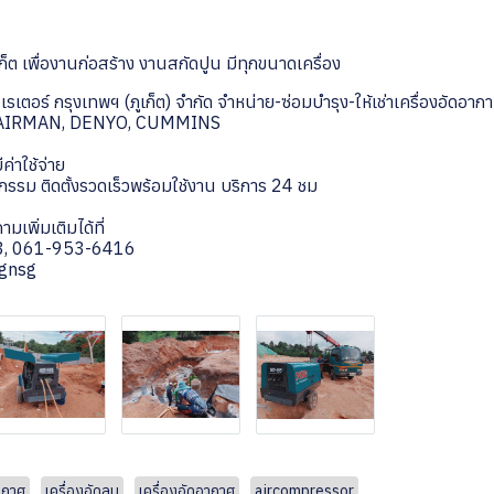
เก็ต เพื่องานก่อสร้าง งานสกัดปูน มีทุกขนาดเครื่อง
เตอร์ กรุงเทพฯ (ภูเก็ต) จำกัด จำหน่าย-ซ่อมบำรุง-ให้เช่าเครื่องอัดอาก
va AIRMAN, DENYO, CUMMINS
ค่าใช้จ่าย
รม ติดตั้งรวดเร็วพร้อมใช้งาน บริการ 24 ชม
พิ่มเติมได้ที่
3, 061-953-6416
gnsg
อากาศ
เครื่องอัดลม
เครื่องอัดอากาศ
aircompressor